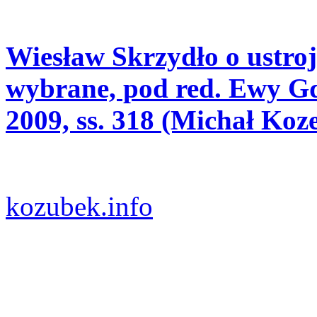
Wiesław Skrzydło o ustroj
wybrane, pod red. Ewy G
2009, ss. 318 (Michał Koz
kozubek.info