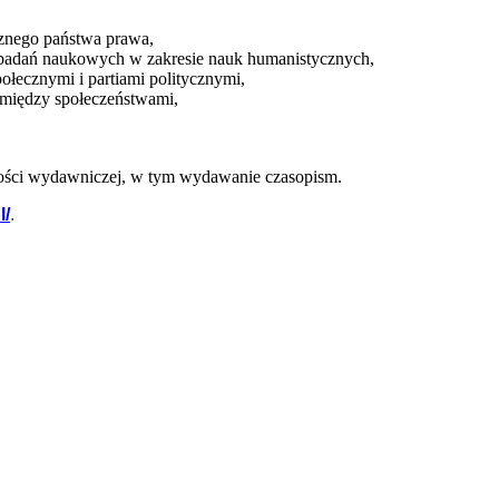
cznego państwa prawa,
 i badań naukowych w zakresie nauk humanistycznych,
ołecznymi i partiami politycznymi,
y między społeczeństwami,
alności wydawniczej, w tym wydawanie czasopism.
l/
.