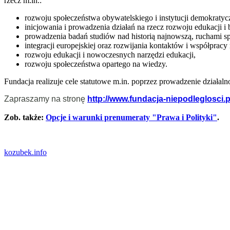
rzecz m.in.:
rozwoju społeczeństwa obywatelskiego i instytucji demokraty
inicjowania i prowadzenia działań na rzecz rozwoju edukacji
prowadzenia badań studiów nad historią najnowszą, ruchami sp
integracji europejskiej oraz rozwijania kontaktów i współprac
rozwoju edukacji i nowoczesnych narzędzi edukacji,
rozwoju społeczeństwa opartego na wiedzy.
Fundacja realizuje cele statutowe m.in. poprzez prowadzenie dział
Zapraszamy na stronę
http://www.fundacja-niepodleglosci.p
Zob. także:
Opcje i warunki prenumeraty "Prawa i Polityki"
.
kozubek.info